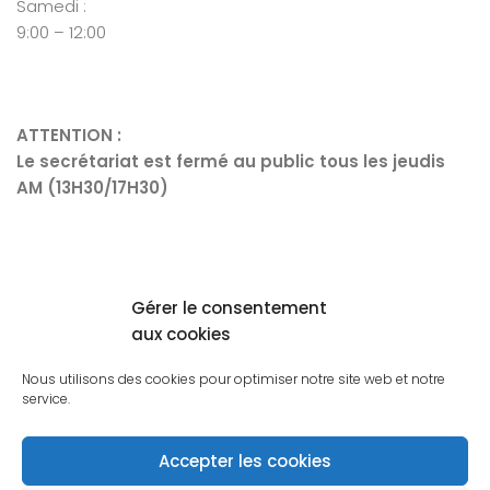
Samedi :
9:00 – 12:00
ATTENTION :
Le secrétariat est fermé au public tous les jeudis
AM (13H30/17H30)
Mentions Légales
Gérer le consentement
aux cookies
Nous utilisons des cookies pour optimiser notre site web et notre
service.
Mairie de Saint-Victurnien © 2026. Tous droits réservés.
Accepter les cookies
Thème Hueman conçus par Press Customizr et modifié