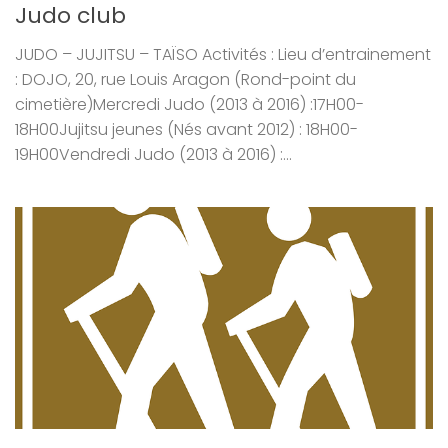
Judo club
JUDO – JUJITSU – TAÏSO Activités : Lieu d’entrainement
: DOJO, 20, rue Louis Aragon (Rond-point du
cimetière)Mercredi Judo (2013 à 2016) :17H00-
18H00Jujitsu jeunes (Nés avant 2012) : 18H00-
19H00Vendredi Judo (2013 à 2016) :...