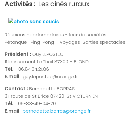
Activités :
Les ainés ruraux
Réunions hebdomadaires -Jeux de sociétés
Pétanque- Ping-Pong – Voyages-Sorties spectacles
Président :
Guy LEPOSTEC
11 lotissement Le Theil 87300 – BLOND
Tél.
06.84.04.21.86
E.mail
: guy.lepostec@orange.fr
Contact
:
Bernadette BORRAS
31, route de St Brice 87420-St VICTURNIEN
Tél.
: 06-83-49-04-70
E.mail
:
bernadette.borras@orange.fr