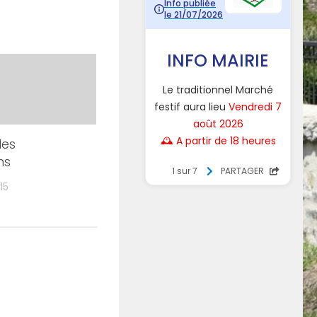
des
ns
15