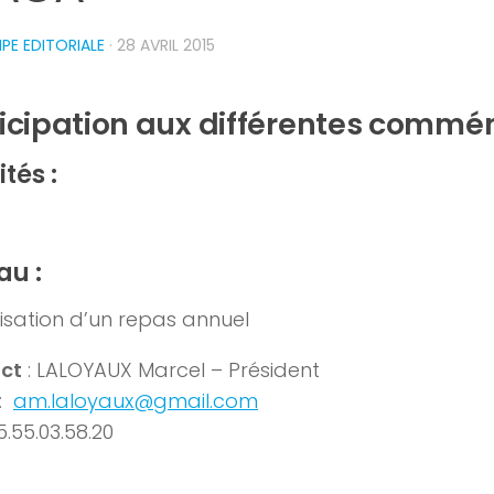
IPE EDITORIALE
·
28 AVRIL 2015
icipation aux différentes comm
ités :
au :
sation d’un repas annuel
ct
: LALOYAUX Marcel – Président
:
am.laloyaux@gmail.com
5.55.03.58.20