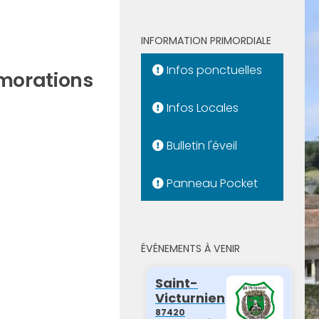
INFORMATION PRIMORDIALE
Infos ponctuelles
émorations
Infos Locales
Bulletin l'éveil
Panneau Pocket
ÉVÉNEMENTS À VENIR