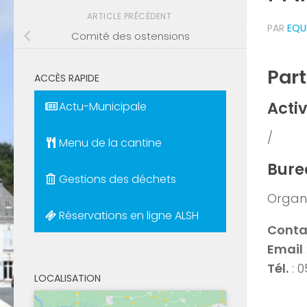
ARTICLE PRÉCÉDENT
PAR
EQU
Comité des ostensions
Part
ACCÈS RAPIDE
Activ
Actu-Municipale
/
Menu de la cantine
Bure
Gestions des déchets
Organi
Réservations en ligne ALSH
Conta
Email
Tél.
: 0
LOCALISATION