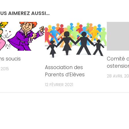
US AIMEREZ AUSSI...
ns soucis
Comité 
ostensio
Association des
 2015
Parents d’Elèves
28 AVRIL 20
12 FÉVRIER 2021